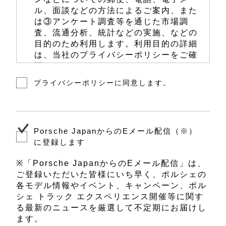
ル、面談などの方法によるご案内、また
は③アンケート調査等を通じた市場調
査、流通分析、統計などの実施、などの
目的のため利用します。利用目的の詳細
は、当社のプライバシーポリシーをご確
認ください。
プライバシーポリシーに同意します。
当社は、前項に定める利用目的のため
に、お客様の個人情報を、当社、当社の
関係会社、下記いずれかのポルシェ正規
販売店、またはポルシェ正規販売店のう
ちお客様を担当する販売店を営む法人
Porsche JapanからのEメール配信（※）
（以下、「担当販売店」といいます。）
に登録します
にて共同で利用します。共同利用するお
客様の個人情報については、当社が管理
※「Porsche JapanからのEメール配信」は、
責任者として責任をもって管理します。
ご登録いただいた皆様にいち早く、ポルシェの
各モデル情報やイベント、キャンペーン、ポル
ご来場のリクエストを承るポルシェ正規
シェ トラック エクスペリエンス開催等に関す
販売店は、下記のとおりです。
る最新のニュースを厳選して不定期にお届けし
ポルシェセンター仙台
ます。