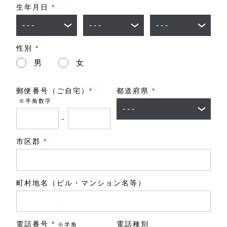
生年月日
*
性別
*
男
女
郵便番号（ご自宅）
*
都道府県
*
※半角数字
－
市区郡
*
町村地名（ビル・マンション名等）
電話番号
*
電話種別
※半角