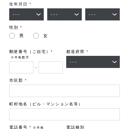
生年月日
*
性別
*
男
女
郵便番号（ご自宅）
*
都道府県
*
※半角数字
－
市区郡
*
町村地名（ビル・マンション名等）
電話番号
*
電話種別
※半角