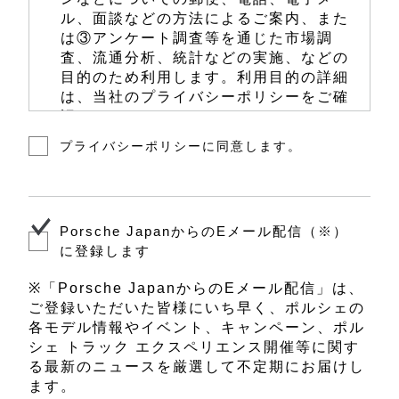
ル、面談などの方法によるご案内、また
は③アンケート調査等を通じた市場調
査、流通分析、統計などの実施、などの
目的のため利用します。利用目的の詳細
は、当社のプライバシーポリシーをご確
認ください。
プライバシーポリシーに同意します。
当社は、前項に定める利用目的のため
に、お客様の個人情報を、当社、当社の
関係会社、下記いずれかのポルシェ正規
販売店、またはポルシェ正規販売店のう
ちお客様を担当する販売店を営む法人
Porsche JapanからのEメール配信（※）
（以下、「担当販売店」といいます。）
に登録します
にて共同で利用します。共同利用するお
客様の個人情報については、当社が管理
※「Porsche JapanからのEメール配信」は、
責任者として責任をもって管理します。
ご登録いただいた皆様にいち早く、ポルシェの
各モデル情報やイベント、キャンペーン、ポル
ご来場のリクエストを承るポルシェ正規
シェ トラック エクスペリエンス開催等に関す
販売店は、下記のとおりです。
る最新のニュースを厳選して不定期にお届けし
ポルシェセンター高崎前橋
ます。