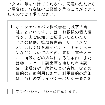
ックスに印をつけてください。同意いただけな
い場合は、お客様のご要望を承ることができま
せんのでご了承ください。
ポルシェジャパン株式会社（以下「当
社」といいます。）は、お客様の個人情
報を、①ご依頼、ご応募いただいたサー
ビスの提供、②取扱商品、サービスな
ど、もしくは各種イベント、キャンペー
ンなどについての郵便、電話、電子メー
ル、面談などの方法によるご案内、また
は③アンケート調査等を通じた市場調
査、流通分析、統計などの実施、などの
目的のため利用します。利用目的の詳細
は、当社のプライバシーポリシーをご確
認ください。
プライバシーポリシーに同意します。
当社は、前項に定める利用目的のため
に、お客様の個人情報を、当社、当社の
関係会社、下記いずれかのポルシェ正規