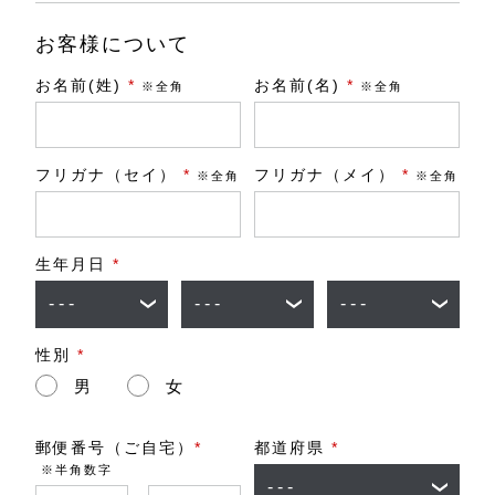
お客様について
お名前(姓)
*
お名前(名)
*
※全角
※全角
フリガナ（セイ）
*
フリガナ（メイ）
*
※全角
※全角
生年月日
*
性別
*
男
女
郵便番号（ご自宅）
*
都道府県
*
※半角数字