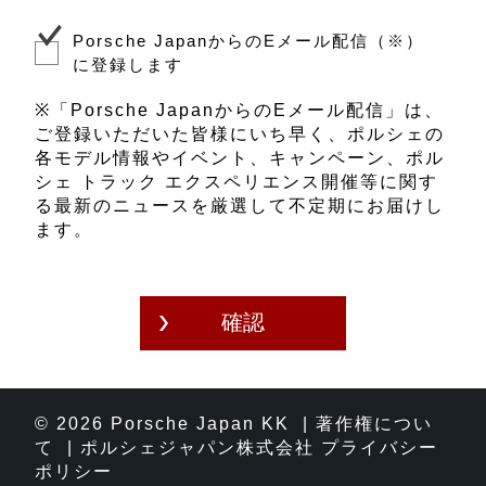
販売店、またはポルシェ正規販売店のう
ちお客様を担当する販売店を営む法人
Porsche JapanからのEメール配信（※）
（以下、「担当販売店」といいます。）
に登録します
にて共同で利用します。共同利用するお
客様の個人情報については、当社が管理
※「Porsche JapanからのEメール配信」は、
責任者として責任をもって管理します。
ご登録いただいた皆様にいち早く、ポルシェの
各モデル情報やイベント、キャンペーン、ポル
オンラインコンサルテーションのご予約
シェ トラック エクスペリエンス開催等に関す
を承るポルシェ正規販売店は、下記のと
る最新のニュースを厳選して不定期にお届けし
おりです。
ます。
ポルシェセンター横浜青葉
その他、お客様の個人情報の取扱いに関
する詳細については、当社のウェブサイ
トにあります
プライバシーポリシー
をご
覧ください。また、お客様からのお問い
合わせは、ポルシェ コンタクト（0120-
846-911、受付時間：月～金 9:00-
18:00）にて承ります。
© 2026
Porsche
Japan KK |
著作権につい
て
|
ポルシェジャパン株式会社 プライバシー
ポリシー