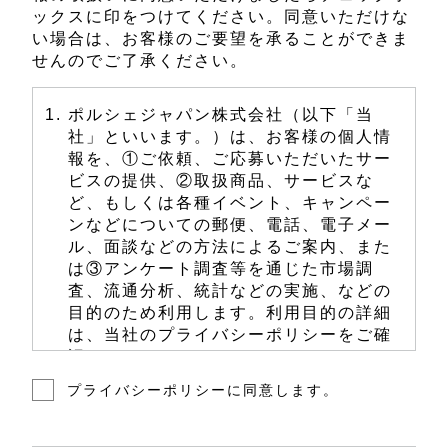
ックスに印をつけてください。同意いただけな
い場合は、お客様のご要望を承ることができま
せんのでご了承ください。
ポルシェジャパン株式会社（以下「当
社」といいます。）は、お客様の個人情
報を、①ご依頼、ご応募いただいたサー
ビスの提供、②取扱商品、サービスな
ど、もしくは各種イベント、キャンペー
ンなどについての郵便、電話、電子メー
ル、面談などの方法によるご案内、また
は③アンケート調査等を通じた市場調
査、流通分析、統計などの実施、などの
目的のため利用します。利用目的の詳細
は、当社のプライバシーポリシーをご確
認ください。
プライバシーポリシーに同意します。
当社は、前項に定める利用目的のため
に、お客様の個人情報を、当社、当社の
関係会社、下記いずれかのポルシェ正規