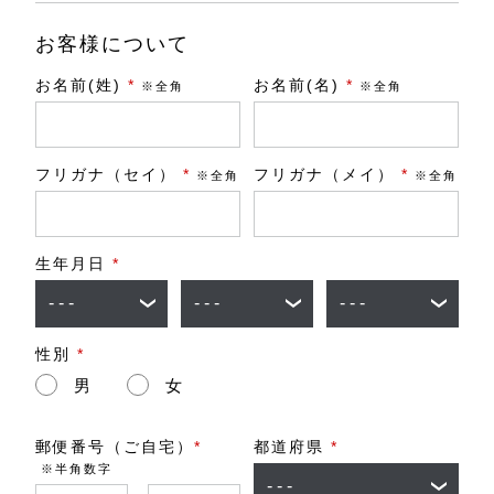
お客様について
お名前(姓)
*
お名前(名)
*
※全角
※全角
フリガナ（セイ）
*
フリガナ（メイ）
*
※全角
※全角
生年月日
*
性別
*
男
女
郵便番号（ご自宅）
*
都道府県
*
※半角数字