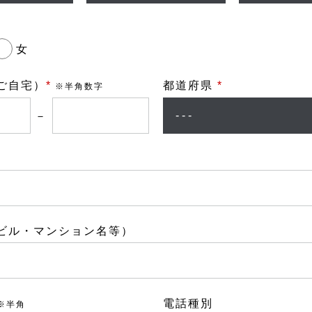
女
ご自宅）
*
都道府県
*
※半角数字
－
ビル・マンション名等）
電話種別
※半角