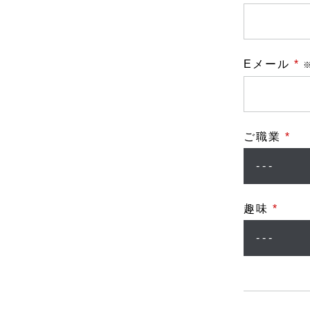
Eメール
*
ご職業
*
趣味
*