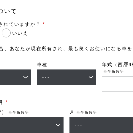
ついて
されていますか？
*
いいえ
場合、あなたが現在所有され、最も良くお使いになる車
車種
年式（西暦4
※半角数字
月
*
桁）
月
※半角数字
※半角数字