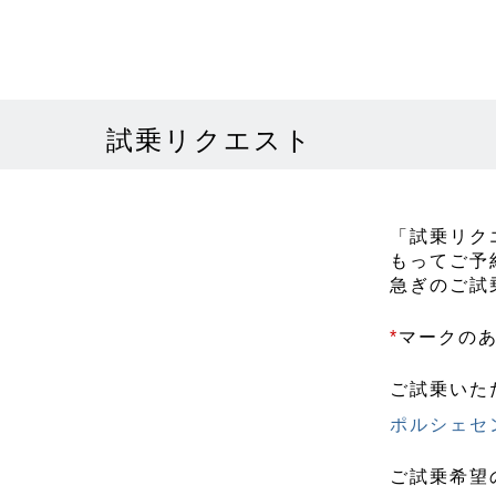
試乗リクエスト
「試乗リク
もってご予
急ぎのご試
*
マークの
ご試乗いた
ポルシェセ
ご試乗希望