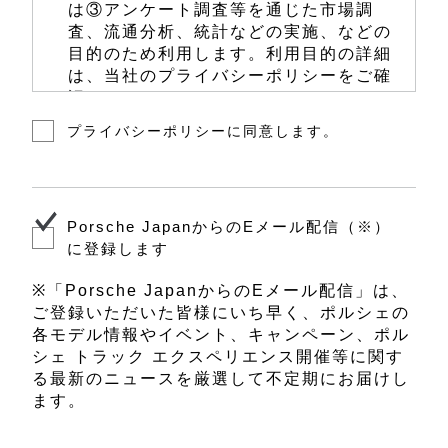
は③アンケート調査等を通じた市場調
査、流通分析、統計などの実施、などの
目的のため利用します。利用目的の詳細
は、当社のプライバシーポリシーをご確
認ください。
プライバシーポリシーに同意します。
当社は、前項に定める利用目的のため
に、お客様の個人情報を、当社、当社の
関係会社、およびポルシェ正規販売店の
うちお客様を担当する販売店を営む法人
（以下、「担当販売店」といいます。）
Porsche JapanからのEメール配信（※）
にて共同で利用します。共同利用するお
に登録します
客様の個人情報については、当社が管理
責任者として責任をもって管理します。
※「Porsche JapanからのEメール配信」は、
ご登録いただいた皆様にいち早く、ポルシェの
その他、お客様の個人情報の取扱いに関
各モデル情報やイベント、キャンペーン、ポル
する詳細については、当社のウェブサイ
シェ トラック エクスペリエンス開催等に関す
トにあります
ポルシェジャパン プライバ
る最新のニュースを厳選して不定期にお届けし
シーポリシー
をご覧ください。また、お
ます。
客様からのお問い合わせは、ポルシェ コ
ンタクト（0120-846-911、受付時間：