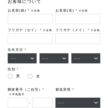
お客様について
お名前(姓)
*
お名前(名)
*
※全角
※全角
フリガナ（セイ）
*
フリガナ（メイ）
*
※全角
※全角
生年月日
*
性別
*
男
女
郵便番号（ご自宅）
*
都道府県
*
※半角数字
－